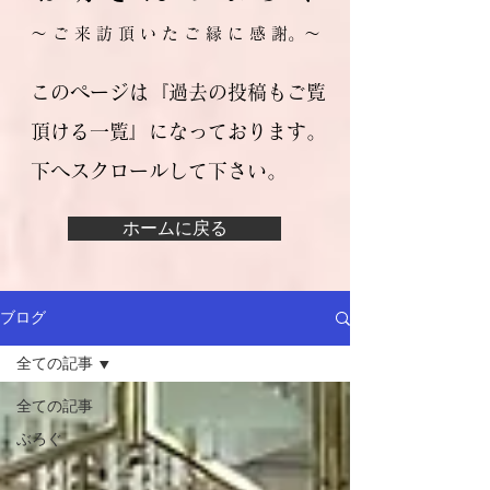
​～ ご 来 訪 頂 い た ご 縁 に 感 謝。～
このページは『過去の投稿もご覧
頂ける一覧』になっております。
​下へスクロールして下さい。
ホームに戻る
ブログ
全ての記事
全ての記事
ぶろぐ