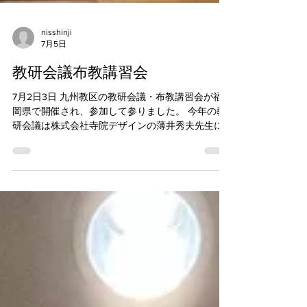
nisshinji
7月5日
教研会議布教講習会
7月2日3日 九州教区の教研会議・布教講習会が福
岡県で開催され、参加して参りました。 今年の教
研会議は株式会社寺院デザインの薄井秀夫先生に
よる『お寺のことはよく知らないが当たり前にな
った時代にできること〜お寺とのつき合い方を伝
えるガイドブック』 布教講習会は早稲田大学文学
学術院教授の岡真理先生による『ガザとは何か～
パレスチナ問題の根源』 分散会でははじめて座長
をつとめさせていただきました。皆さんの素晴ら
しい取り組みを教えていただきつつ、活発なご意
見が飛び交い有意義な分散会になりました。 最後
に九州布教師会代表者会議にも出席しました。各
県の取り組みを参考にしながら今年度の長崎県布
教師会の活動を行います。 #教化研究会議 #布教講