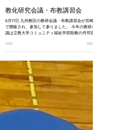
nisshinji
2025年6月19日
教化研究会議・布教講習会
6月17日 九州教区の教研会議・布教講習会が宮崎県
で開催され、参加して参りました。 今年の教研会
議は立教大学コミュニティ福祉学部助教の丹羽宣
子先生による基調講話『日蓮宗女性教師を取り巻
く現状と課題｢写し鏡｣としての女性教師像の変
化』...