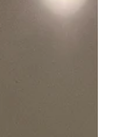
習会 #福岡県 #布教師会 #分散会 #いのちに合掌 #
佐世保市 #佐世保のお寺 #佐世保市松原町 #日親寺
#佐世保寺院 #佐世保市寺院