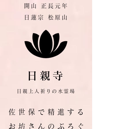
​開山 正長元年
​日蓮宗 松原山
日親寺
日親上人祈りの水霊場
佐 世 保 で 精 進 す る
お 坊 さ ん の ぶ ろ ぐ