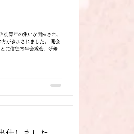
で信徒青年の集いが開催され、
の方が参加されました。 開会
あとに信徒青年会総会、研修
の会。 所属するお寺は違っ
・日蓮宗の教えを共にして一
せて信徒青年の立場で情報交
いう立場から頼もしくもあ
信徒青年の集いにおいて今回
師を勤めました。 日蓮宗の
みを得度からお話しして、信
な行学の場があるのか、その
かを一通りお話しして今回は
教院の話をしました。その後
ました。 2月15日 信徒青
出仕しました