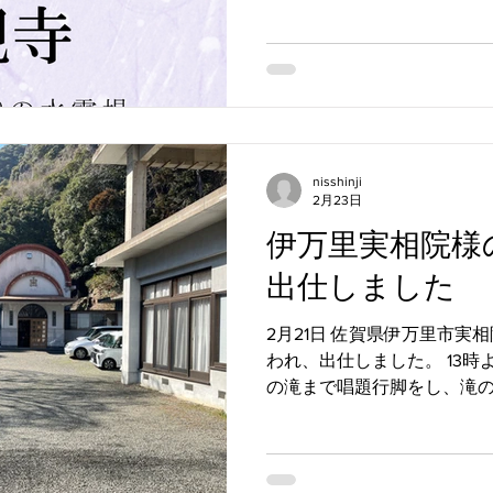
をお持ちいただき、一緒に
でない方は入口に貸し出し用
了後12：15頃～ お斎（お
ょう！） +++++++++++++++++
857-0132 長崎県 佐世保市松
3861 日親寺公式ホームページ http
日親寺ブログ https://www.nis
nisshinji
佐世保の納骨堂 #納骨堂佐世保
2月23日
保のお寺 #佐世保市松原町 #
伊万里実相院様
+++++++++++++++++++++++++
出仕しました
2月21日 佐賀県伊万里市実
われ、出仕しました。 13
の滝まで唱題行脚をし、滝
捧げ、その後本堂で鬼子母
++++++++++++++++++++++++
県 佐世保市松原町397 日親寺 ℡
ホームページ https://www.ni