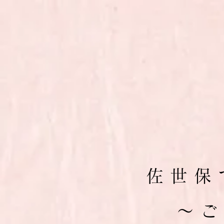
佐 世 保 
​～ 