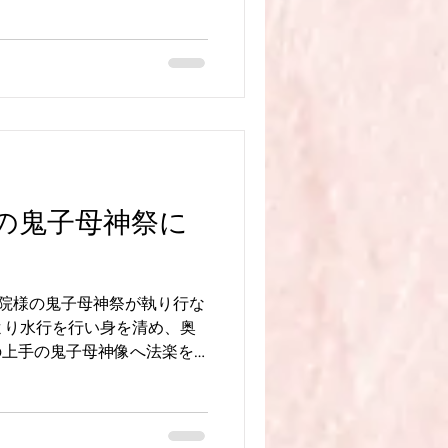
読誦をお願いします。お持ち
のお経本があります。） 終
とき）昼食（皆さんで頂きまし
++++++++++++++++++ 〒
原町397 日親寺 ℡0956-49-
s://www.nisshinji.com
shinji.com/blog #月例法要 #
 #日蓮宗 #佐世保市 #佐世
日親寺 #法要
の鬼子母神祭に
++++++++++
相院様の鬼子母神祭が執り行な
時より水行を行い身を清め、奥
の上手の鬼子母神像へ法楽を
神祭を執り行ないました。
+++++++++++ 〒857-0132 長崎
0956-49-3861 日親寺公式
sshinji.com 日親寺ブログ