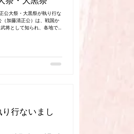
大祭・大黒祭
清正公大祭・大黒祭が執り行な
公（加藤清正公）は、戦国か
た武将として知られ、各地で
大切にお祀りされています。
篤かったと伝えられ、日蓮宗
として敬い、祭礼や法要が営
村藩も加藤清正公の勧めで法
と呼ばれるほど浸透した歴史
から、清正公大祭は単なる歴
経の教えに基づく祈りと、地
場として受け継がれているの
清正公のお像が安置されてお
ています。 ご縁をいただき
++++++++++++++++++++++
執り行ないまし
松原町397 日親寺 ℡0956-
ページ
 日親寺ブログ https://www.niss