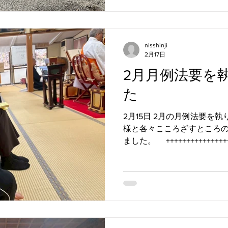
https://www.nisshinji.
祭 #佐世保の納骨堂 #納骨堂佐世保 #日蓮宗 #佐世保市 #
佐世保のお寺 #佐世保市松原町 #日親寺
nisshinji
+++++++++++++++++++++++++
2月17日
2月月例法要を
た
2月15日 2月の月例法要を
様と各々こころざすところ
ました。 +++++++++++++++++
857-0132 長崎県 佐世保市松
3861 日親寺公式ホームページ http
日親寺ブログ https://www.nis
供養 #佐世保の納骨堂 #納骨堂佐世保 #日蓮宗 #佐世保市
#佐世保のお寺 #佐世保市松原町 #日親寺
+++++++++++++++++++++++++