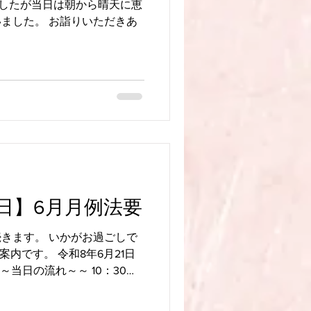
でしたが当日は朝から晴天に恵
ました。 お詣りいただきあ
+++++++++++ 〒857-0132 長崎
0956-49-3861 日親寺公式
sshinji.com 日親寺ブログ
com/blog #月例法要 #佐世保の納骨
#佐世保市 #佐世保のお寺 #佐
++++++++++
1日】6月月例法要
きます。 いかがお過ごしで
案内です。 令和8年6月21日
～当日の流れ～～ 10：30
く来られた方より位牌堂や納
 11：30～ 法要（お経本