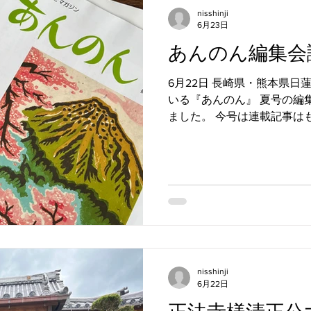
nisshinji
6月23日
あんのん編集会
6月22日 長崎県・熊本県
いる『あんのん』 夏号の編
ました。 今号は連載記事は
う）の話や心を映し出す鏡
す。 7月中旬にはお寺に来
に！！ ++++++++++++++++++++
0132 長崎県 佐世保市松原町39
日親寺公式ホームページ https://
ブログ https://www.nisshi
お寺 #佐世保の納骨堂 #納骨
#佐世保市松原町 #法要 #
ジン +++++++++++++++++++++
nisshinji
6月22日