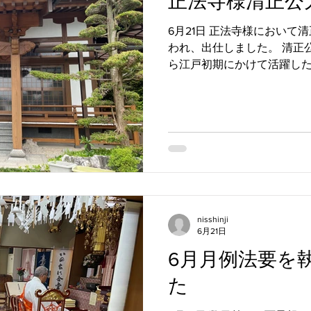
正法寺様清正公
6月21日 正法寺様において
われ、出仕しました。 清正
ら江戸初期にかけて活躍し
「清正公信仰」として今も
清正公は法華経への信仰が
では、清正公を護法の象徴
まれてきました。また、大
華経信仰が広まり大村法華
があります。こうした背景
史行事にとどまらず、法華
域の安寧・家内安全を願う
です。 正法寺様は等身大の
nisshinji
り、檀信徒の方から親しまれ
6月21日
感謝いたします。 +++++++++++++
6月月例法要を
〒857-0132 長崎県 佐世保市
49-3861 日親寺公式ホーム
た
https://www.nisshinji.com