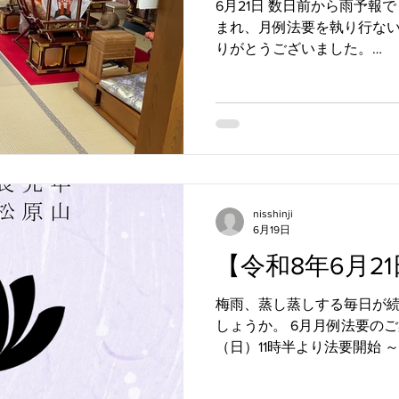
6月21日 数日前から雨予報
まれ、月例法要を執り行ない
りがとうございました。
++++++++++++++++++++++++
県 佐世保市松原町397 日親寺 ℡
ホームページ https://www.ni
https://www.nisshinji.
堂 #納骨堂佐世保 #日蓮宗 
世保市松原町 #日親寺 #法要
+++++++++++++++++++++++++
nisshinji
6月19日
【令和8年6月2
梅雨、蒸し蒸しする毎日が続
しょうか。 6月月例法要のご
（日）11時半より法要開始 ～
～ 受付開始（受付後、早
骨堂・お墓にお詣りされます）