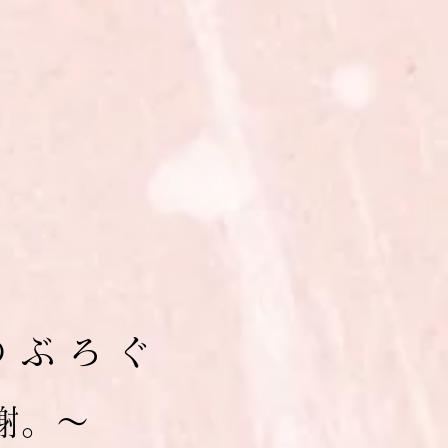
の ぶ ろ ぐ
 謝。～