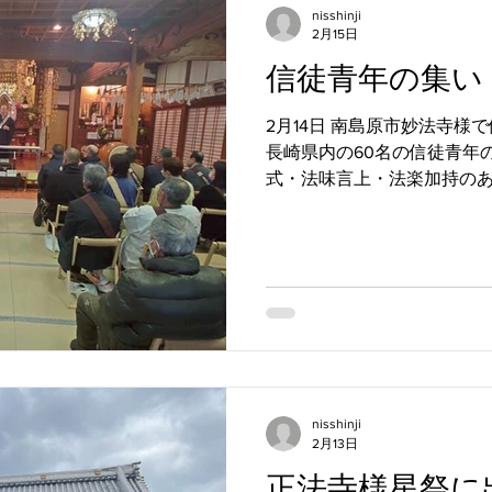
nisshinji
2月15日
信徒青年の集い
2月14日 南島原市妙法寺様
長崎県内の60名の信徒青年
式・法味言上・法楽加持の
会・懇親会と毎年大盛況のこ
ても法華経の教え・大聖人
年に一度この会で顔をあわ
換をされている姿は僧侶と
り、頭が下がります。 その
は私が一時間半の研修会の講
お坊さんになる道筋と仕組
行道場を出た後にどのよう
場（修行場）で何を学ぶの
nisshinji
特に法話の歴史と現在の布
2月13日
休憩を挟んで高座説教をいたし
正法寺様星祭に