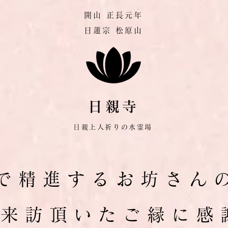
​開山 正長元年
​日蓮宗 松原山
日親寺
日親上人祈りの水霊場
で 精 進 す る お 坊 さ ん 
ご 来 訪 頂 い た ご 縁 に 感