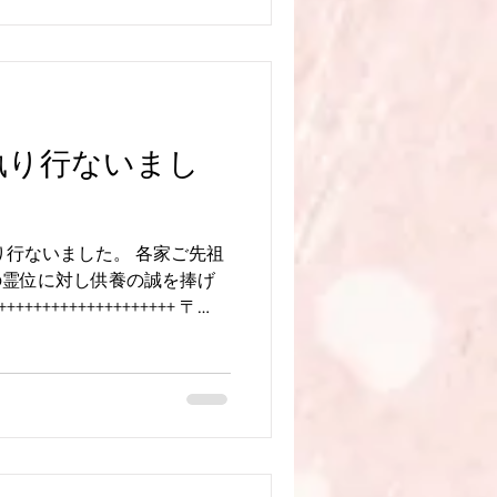
com/blog #伊万里実相院 #鬼子母神
++++++++++
執り行ないまし
執り行ないました。 各家ご先祖
の霊位に対し供養の誠を捧げ
++++++++++++++++++ 〒
原町397 日親寺 ℡0956-49-
s://www.nisshinji.com
shinji.com/blog #月例法要 #
++++++++++