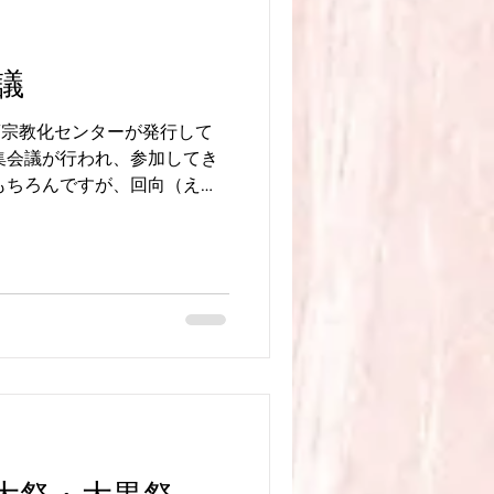
議
日蓮宗教化センターが発行して
集会議が行われ、参加してき
もちろんですが、回向（えこ
の話などが掲載されておりま
る予定ですので、お楽しみ
+++++++++++++++ 〒857-
7 日親寺 ℡0956-49-3861
www.nisshinji.com 日親寺
nji.com/blog #日親寺 #佐世保の
堂佐世保 #日蓮宗 #佐世保市
あんのん #日蓮宗いきいきマガ
++++++++++++++