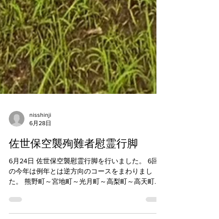
nisshinji
6月28日
佐世保空襲殉難者慰霊行脚
6月24日 佐世保空襲慰霊行脚を行いました。 6回目
の今年は例年とは逆方向のコースをまわりまし
た。 熊野町～宮地町～光月町～高梨町～高天町～
勝富町～白木町～小佐世保町～須佐町～山手町～
名切慰霊塔までの4.9キロの唱題行脚です。 途中山