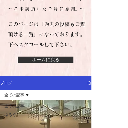
​～ ご 来 訪 頂 い た ご 縁 に 感 謝。～
このページは『過去の投稿もご覧
頂ける一覧』になっております。
​下へスクロールして下さい。
ホームに戻る
ブログ
全ての記事
全ての記事
ぶろぐ