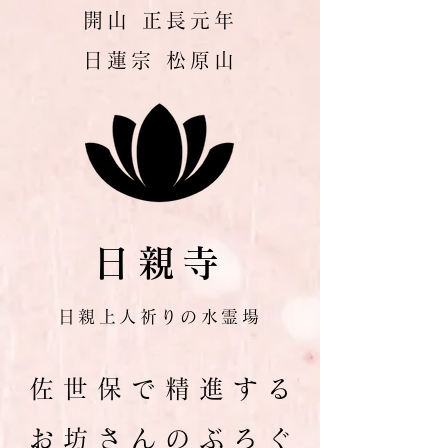
​開山 正長元年
​日蓮宗 松原山
日親寺
日親上人祈りの水霊場
佐 世 保 で 精 進 す る
お 坊 さ ん の ぶ ろ ぐ