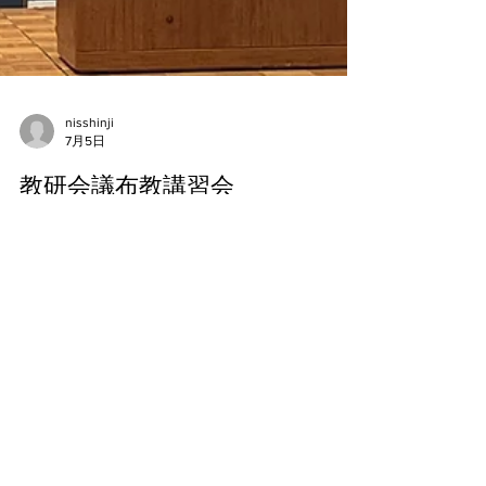
nisshinji
7月5日
教研会議布教講習会
7月2日3日 九州教区の教研会議・布教講習会が福
岡県で開催され、参加して参りました。 今年の教
研会議は株式会社寺院デザインの薄井秀夫先生に
よる『お寺のことはよく知らないが当たり前にな
った時代にできること〜お寺とのつき合い方を伝
えるガイドブック』 布教講習会は早稲田大学文学
学術院教授の岡真理先生による『ガザとは何か～
パレスチナ問題の根源』 分散会でははじめて座長