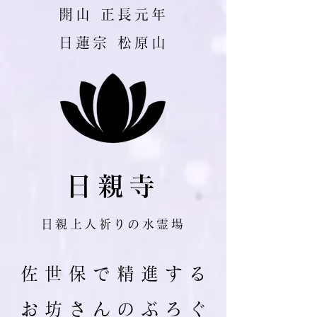
​開山 正長元年
日蓮宗 松原山
日親寺
日親上人祈りの水霊場
佐 世 保 で 精 進 す る
お 坊 さ ん の ぶ ろ ぐ