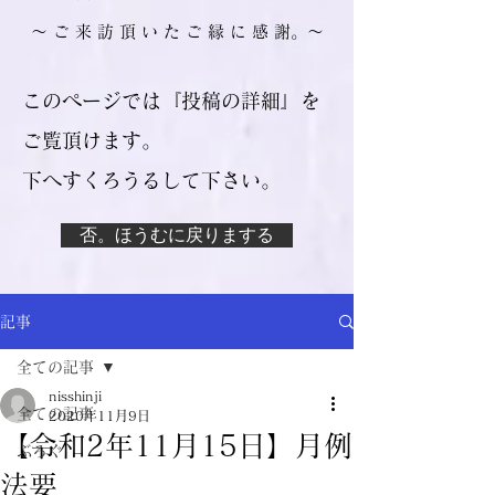
​～ ご 来 訪 頂 い た ご 縁 に 感 謝。～
このページでは『投稿の詳細』を
ご覧頂けます。
​下へすくろうるして下さい。
否。ほうむに戻りまする
記事
全ての記事
nisshinji
全ての記事
2020年11月9日
【令和2年11月15日】月例
ぶろぐ
法要