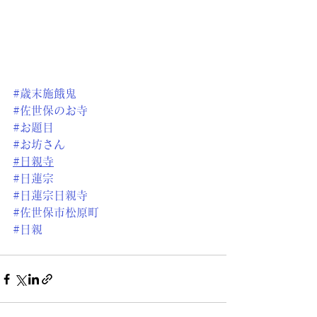
#歳末施餓鬼
#佐世保のお寺
#お題目
#お坊さん
#日親寺
#日蓮宗
#日蓮宗日親寺
#佐世保市松原町
#日親