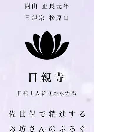
​開山 正長元年
日蓮宗 松原山
日親寺
日親上人祈りの水霊場
佐 世 保 で 精 進 す る
お 坊 さ ん の ぶ ろ ぐ