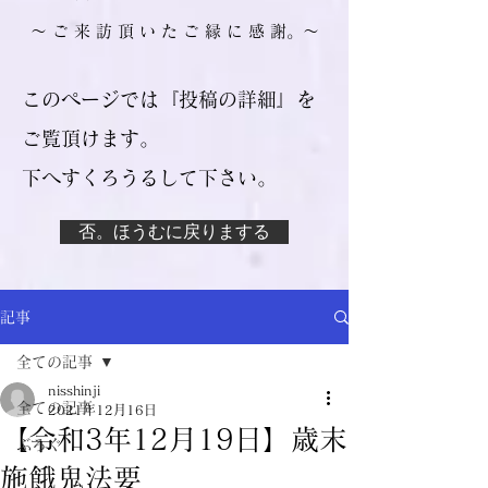
​～ ご 来 訪 頂 い た ご 縁 に 感 謝。～
このページでは『投稿の詳細』を
ご覧頂けます。
​下へすくろうるして下さい。
否。ほうむに戻りまする
記事
全ての記事
nisshinji
全ての記事
2021年12月16日
【令和3年12月19日】歳末
ぶろぐ
施餓鬼法要