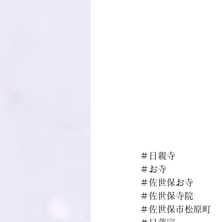
＃日親寺
＃お寺
＃佐世保お寺
＃佐世保寺院
＃佐世保市松原町