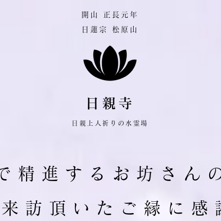
​開山 正長元年
日蓮宗 松原山
日親寺
日親上人祈りの水霊場
で 精 進 す る お 坊 さ ん 
ご 来 訪 頂 い た ご 縁 に 感