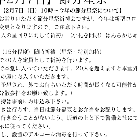
【2月7日（日）10時～今年の節分星祭について】
お詣りいただく節分星祭祈祷会ですが、今年は新型コロ
変更となりますので、ご注意下さい。
個人の星回りに対して祈祷）（小札を開眼）はあらかじ
間（15分程度）
随時
祈祷（星祭・特別加持）
で20人を定員として祈祷を行います。
で本堂に入っていただきます。20人を超えますと本堂
次の座にお入りいただきます。
が予想され、外でお待ちいただく時間が長くなる可能性
分散参拝をお願い致します。）
加持は事前にお申込み下さい。
まきは行わず、当日は節分福豆とお弁当をお配りします
が行き会うことがないよう、坂道の上と下で警備会社に
示に従ってください。
用し、設置のアルコール消毒を行って下さい。