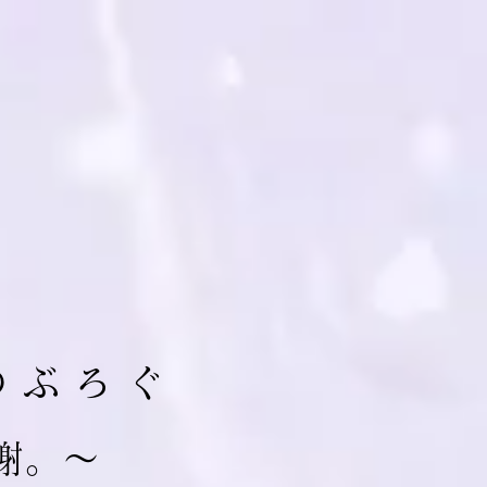
の ぶ ろ ぐ
 謝。～