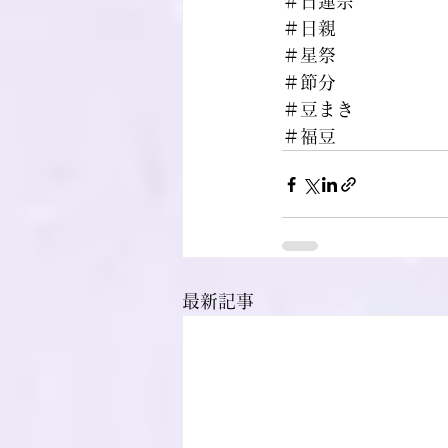
＃日蓮宗
＃日親
＃星祭
＃節分
＃豆まき
＃福豆
最新記事