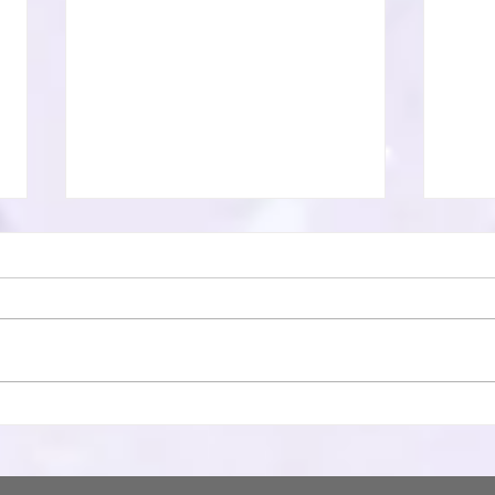
僧風林
本興
祷会