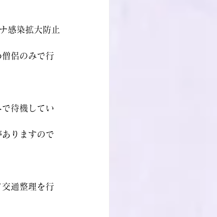
ナ感染拡大防止
め僧侶のみで行
外で待機してい
がありますので
。
て交通整理を行