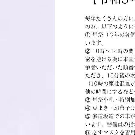
毎年たくさんの方に
の為、以下のように
① 星祭（今年の各
います。
② 10時～14時の
密を避ける為に本堂
参詣いただいた順番
ただき、15分後の
（10時の座は混雑
他の時間にするなど
③ 星祭小札・特別
④ 豆まき・お菓子
⑤ 参道坂道での車
います。警備員の指
⑥ 必ずマスクを着