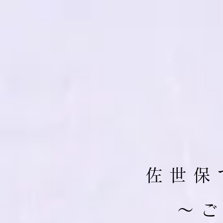
佐 世 保 
​～ 