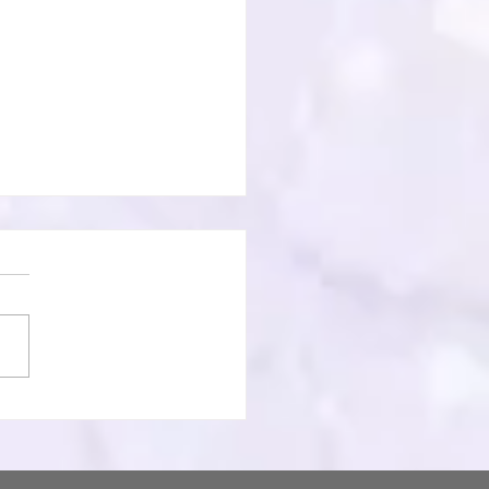
寺様頭痛封咒ほうろく祈