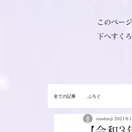
このペー
​下へすく
全ての記事
ぶろぐ
nisshinji
2021年
【令和3