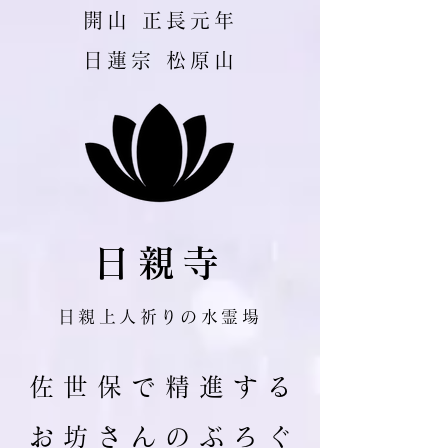
​開山 正長元年
日蓮宗 松原山
日親寺
日親上人祈りの水霊場
佐 世 保 で 精 進 す る
お 坊 さ ん の ぶ ろ ぐ