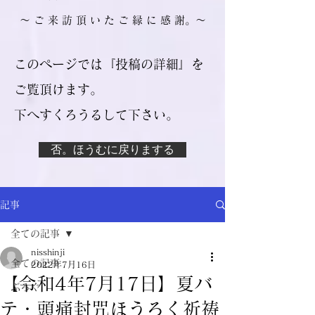
​～ ご 来 訪 頂 い た ご 縁 に 感 謝。～
このページでは『投稿の詳細』を
ご覧頂けます。
​下へすくろうるして下さい。
否。ほうむに戻りまする
記事
全ての記事
nisshinji
全ての記事
2022年7月16日
【令和4年7月17日】夏バ
ぶろぐ
テ・頭痛封咒ほうろく祈祷