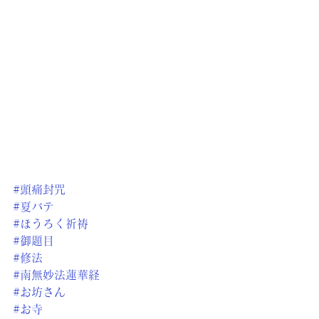
#頭痛封咒
#夏バテ
#ほうろく祈祷
#御題目
#修法
#南無妙法蓮華経
#お坊さん
#お寺