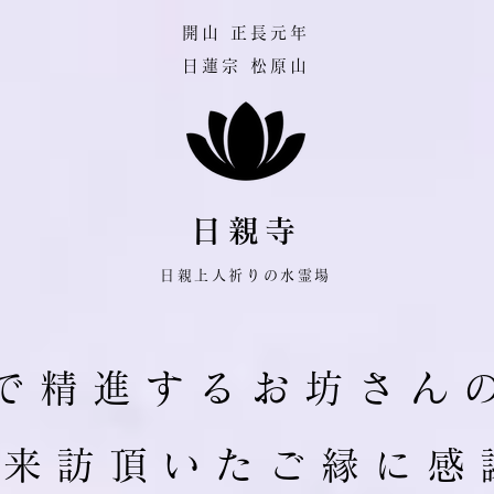
​開山 正長元年
日蓮宗 松原山
日親寺
日親上人祈りの水霊場
で 精 進 す る お 坊 さ ん 
ご 来 訪 頂 い た ご 縁 に 感