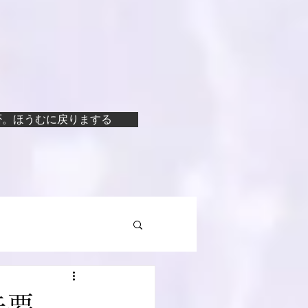
否。ほうむに戻りまする
法要