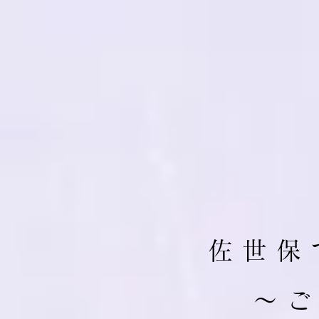
佐 世 保 
​～ 