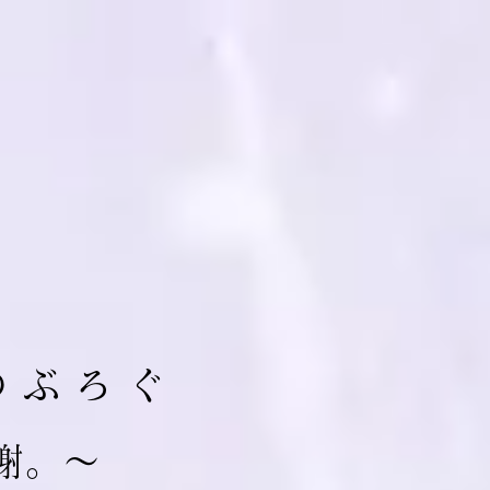
の ぶ ろ ぐ
 謝。～