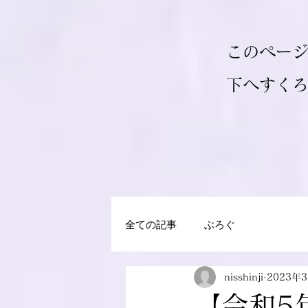
このペー
​下へすく
全ての記事
ぶろぐ
nisshinji
2023年
【令和5