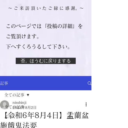
​～ ご 来 訪 頂 い た ご 縁 に 感 謝。～
このページでは『投稿の詳細』を
ご覧頂けます。
​下へすくろうるして下さい。
否。ほうむに戻りまする
記事
全ての記事
nisshinji
全ての記事
2024年8月2日
【令和6年8月4日】盂蘭盆
ぶろぐ
施餓鬼法要