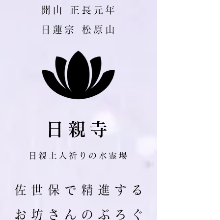
​開山 正長元年
日蓮宗 松原山
日親寺
日親上人祈りの水霊場
佐 世 保 で 精 進 す る
お 坊 さ ん の ぶ ろ ぐ