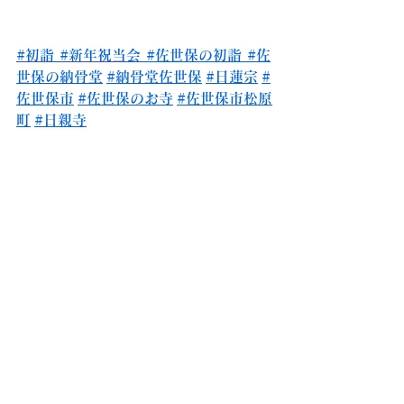
#初詣
#新年祝当会
#
佐世保の初詣 
#佐
世保の納骨堂
#納骨堂佐世保
#日蓮宗
#
佐世保市
#佐世保のお寺
#佐世保市松原
町
#日親寺