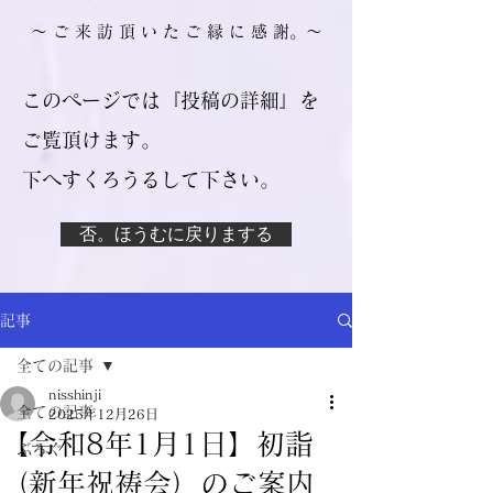
​～ ご 来 訪 頂 い た ご 縁 に 感 謝。～
このページでは『投稿の詳細』を
ご覧頂けます。
​下へすくろうるして下さい。
否。ほうむに戻りまする
記事
全ての記事
nisshinji
全ての記事
2025年12月26日
【令和8年1月1日】初詣
ぶろぐ
（新年祝祷会）のご案内