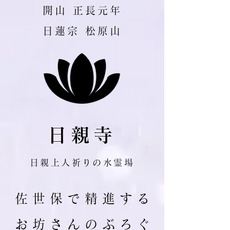
​開山 正長元年
日蓮宗 松原山
日親寺
日親上人祈りの水霊場
佐 世 保 で 精 進 す る
お 坊 さ ん の ぶ ろ ぐ