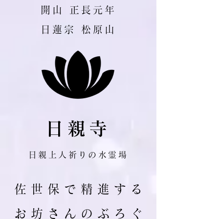
​開山 正長元年
日蓮宗 松原山
日親寺
日親上人祈りの水霊場
佐 世 保 で 精 進 す る
お 坊 さ ん の ぶ ろ ぐ