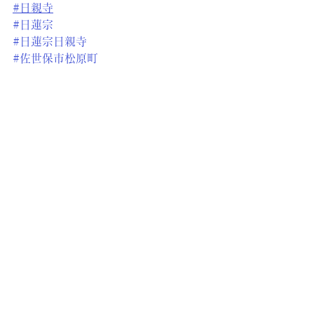
#日親寺
#日蓮宗
#日蓮宗日親寺
#佐世保市松原町
#日親
すべて表示
最新記事