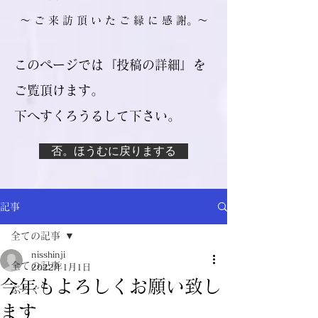
​～ ご 来 訪 頂 い た ご 縁 に 感 謝。～
このページでは『投稿の詳細』を
ご覧頂けます。
​下へすくろうるして下さい。
否。ほうむに戻りまする
記事
全ての記事
nisshinji
全ての記事
2022年1月1日
今年もよろしくお願い致し
ぶろぐ
ます