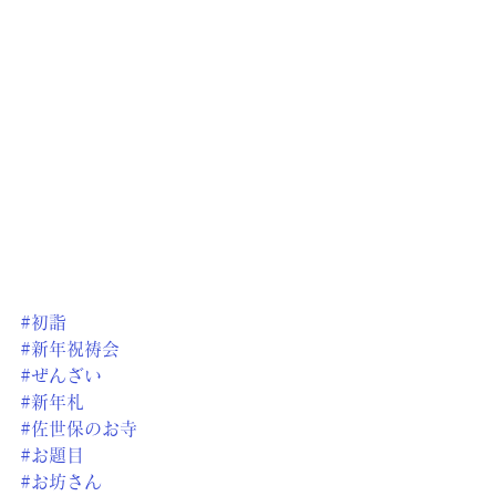
#初詣
#新年祝祷会
#ぜんざい
#新年札
#佐世保のお寺
#お題目
#お坊さん