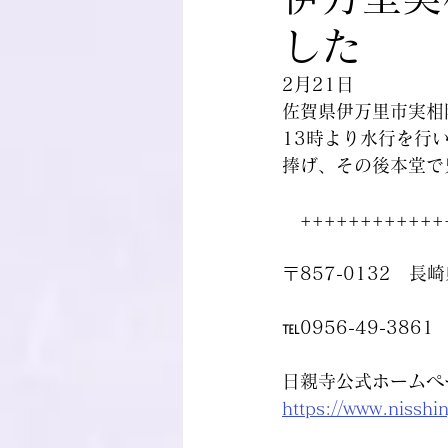
した
2月21日
佐賀県伊万里市実相
13時より水行を行
捧げ、その後本堂で
　++++++++++++
〒857-0132　長
℡0956-49-3861
日親寺公式ホームペ
https://www.nisshi