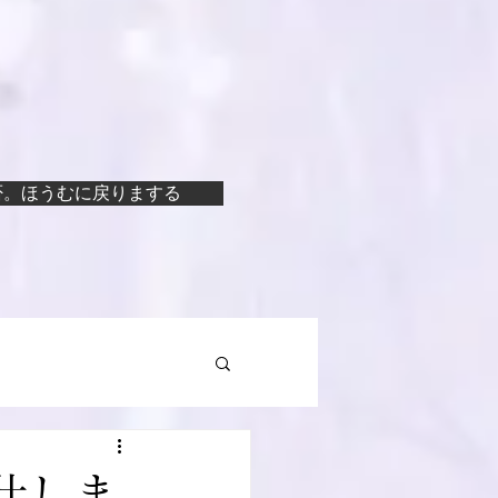
否。ほうむに戻りまする
仕しま