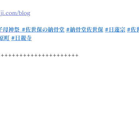
nji.com/blog
子母神祭
#佐世保の納骨堂
#納骨堂佐世保
#日蓮宗
#佐
原町
#日親寺
++++++++++++++++++++++