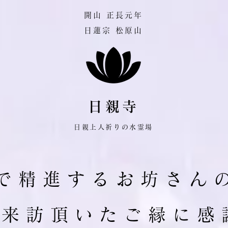
​開山 正長元年
日蓮宗 松原山
日親寺
日親上人祈りの水霊場
で 精 進 す る お 坊 さ ん 
ご 来 訪 頂 い た ご 縁 に 感