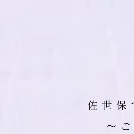
佐 世 保 
​～ 