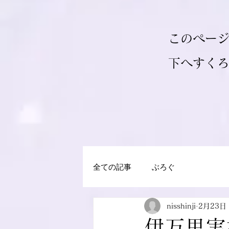
このペー
​下へすく
全ての記事
ぶろぐ
nisshinji
2月23日
伊万里実