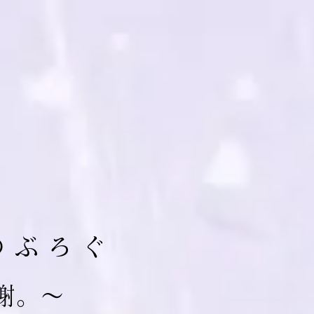
の ぶ ろ ぐ
 謝。～