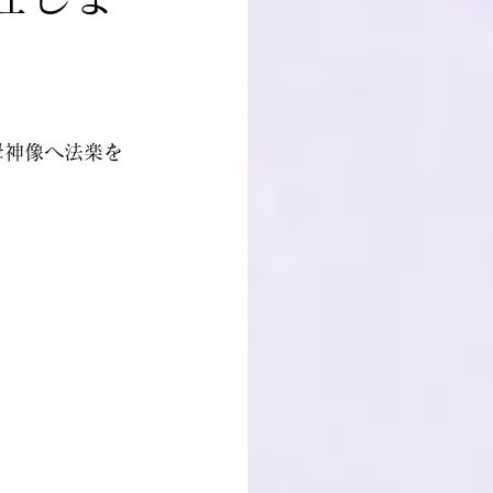
母神像へ法楽を