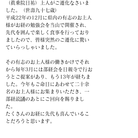
（眞乗院日祐）上人がご遷化なさいま
した。（世壽九十七歳）
平成22年の12月に県内の有志のお上人
様がお経の勉強会を当山で開催され、
先代を囲んで楽しく食事を行っており
ましたので、皆様突然のご遷化に驚い
ていらっしゃいました。
その有志のお上人様の働きかけでそれ
から毎年3月には部経会を日親寺で行お
うとご提案があり、もう13年が経ちま
した。今年もご命日にあわせて二十余
名のお上人様にお集まりいただき、一
部経読誦のあとにご回向を賜りまし
た。
たくさんのお経に先代も喜んでいるこ
とだろうと思います。