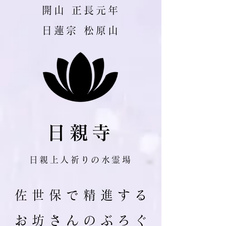
​開山 正長元年
日蓮宗 松原山
日親寺
日親上人祈りの水霊場
佐 世 保 で 精 進 す る
お 坊 さ ん の ぶ ろ ぐ