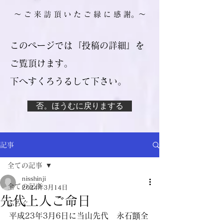
​～ ご 来 訪 頂 い た ご 縁 に 感 謝。～
このページでは『投稿の詳細』を
ご覧頂けます。
​下へすくろうるして下さい。
否。ほうむに戻りまする
記事
全ての記事
nisshinji
全ての記事
2024年3月14日
先代上人ご命日
ぶろぐ
平成23年3月6日に当山先代　永石顗全