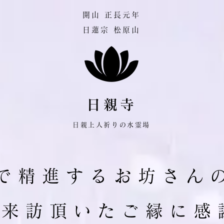
​開山 正長元年
日蓮宗 松原山
日親寺
日親上人祈りの水霊場
で 精 進 す る お 坊 さ ん 
ご 来 訪 頂 い た ご 縁 に 感