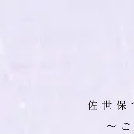
佐 世 保 
​～ 