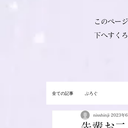
このペー
​下へすく
全ての記事
ぶろぐ
nisshinji
2023年
先輩お二