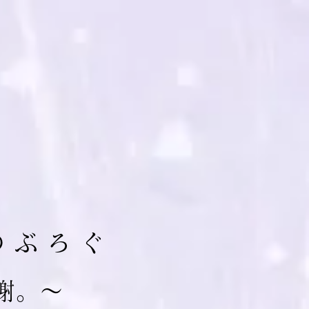
の ぶ ろ ぐ
 謝。～