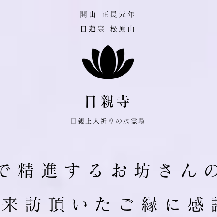
​開山 正長元年
日蓮宗 松原山
日親寺
日親上人祈りの水霊場
で 精 進 す る お 坊 さ ん 
ご 来 訪 頂 い た ご 縁 に 感