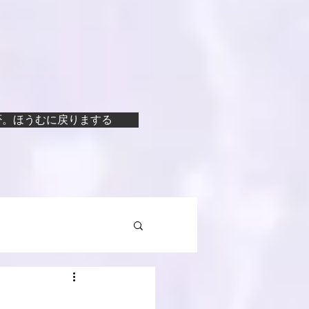
否。ほうむに戻りまする