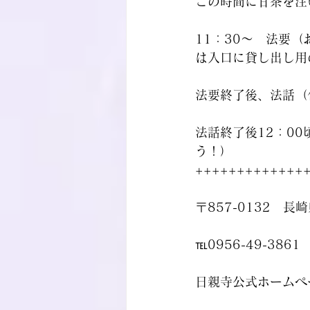
この時間に甘茶を注
11：30～　法要
は入口に貸し出し用
法要終了後、法話（
法話終了後12：0
う！）
+++++++++++++
〒857-0132　長
℡0956-49-3861
日親寺公式ホームペ