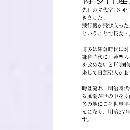
先日の先代室13回
きました。
飛行機が飛び立った
ということで長女・
博多は鎌倉時代に対
鎌倉時代に日蓮聖人
を改めないと｢他国
来して日蓮聖人がお
時は流れ、明治時代
る風潮が世の中を支
多の地にこそ世界平
えになり、明治37
す。