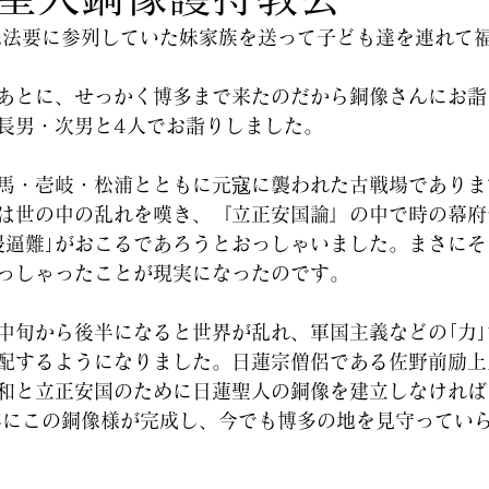
忌法要に参列していた妹家族を送って子ども達を連れて
あとに、せっかく博多まで来たのだから銅像さんにお詣
長男・次男と4人でお詣りしました。
馬・壱岐・松浦とともに元寇に襲われた古戦場でありま
は世の中の乱れを嘆き、『立正安国論』の中で時の幕府
侵逼難｣がおこるであろうとおっしゃいました。まさに
っしゃったことが現実になったのです。
中旬から後半になると世界が乱れ、軍国主義などの｢力
配するようになりました。日蓮宗僧侶である佐野前励上
和と立正安国のために日蓮聖人の銅像を建立しなければ
年にこの銅像様が完成し、今でも博多の地を見守ってい