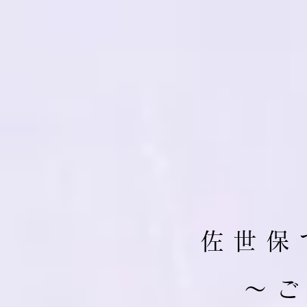
佐 世 保 
​～ 