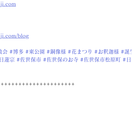
nji.com
nji.com/blog
教会
#博多
#東公園
#銅像様
#花まつり
#お釈迦様
#誕
#日蓮宗
#佐世保市
#佐世保のお寺
#佐世保市松原町
#
++++++++++++++++++++++