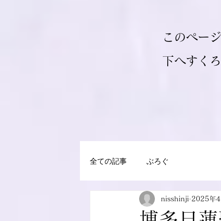
このペー
​下へすく
全ての記事
ぶろぐ
nisshinji
2025年
博多日蓮