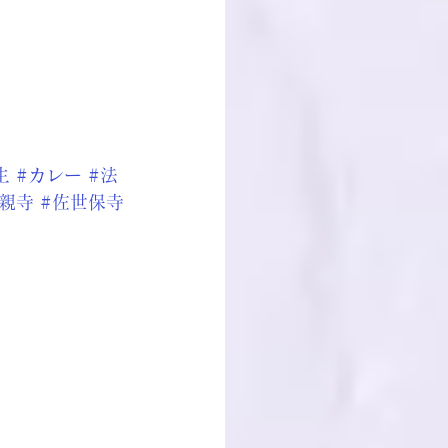
生
#カレー
#法
日親寺
#佐世保寺