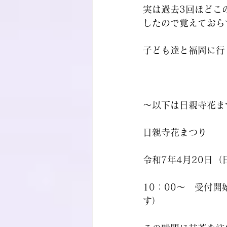
実は過去3回ほどこ
したので覚えておら
子ども達と福岡に行
～以下は日親寺花ま
日親寺花まつり
令和7年4月20日（
10：00～　受付
す）