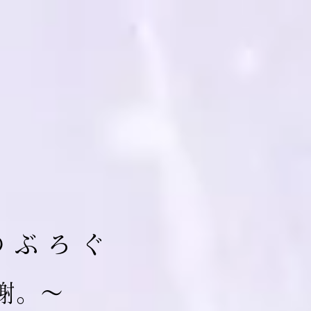
の ぶ ろ ぐ
 謝。～