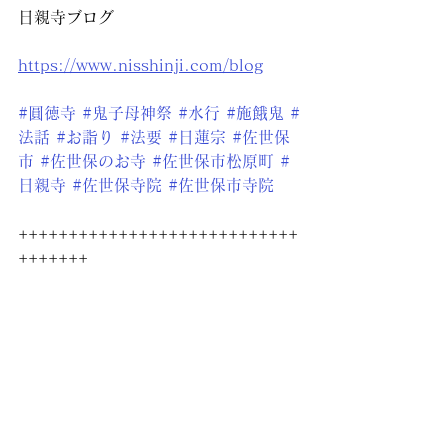
日親寺ブログ
https://www.nisshinji.com/blog
#圓徳寺
#鬼子母神祭
#水行
#施餓鬼
#
法話
#お詣り
#法要
#日蓮宗
#佐世保
市
#佐世保のお寺
#佐世保市松原町
#
日親寺
#佐世保寺院
#佐世保市寺院
++++++++++++++++++++++++++++
+++++++