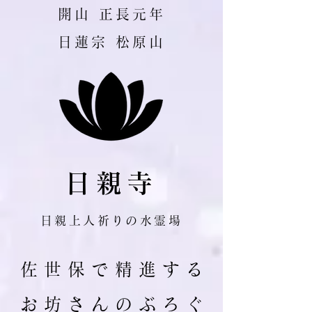
​開山 正長元年
日蓮宗 松原山
日親寺
日親上人祈りの水霊場
佐 世 保 で 精 進 す る
お 坊 さ ん の ぶ ろ ぐ