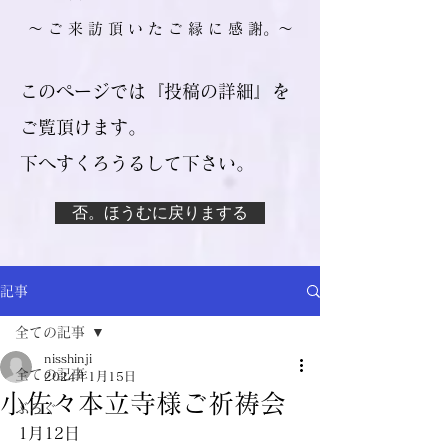
​～ ご 来 訪 頂 い た ご 縁 に 感 謝。～
このページでは『投稿の詳細』を
ご覧頂けます。
​下へすくろうるして下さい。
否。ほうむに戻りまする
記事
全ての記事
nisshinji
全ての記事
2024年1月15日
小佐々本立寺様ご祈祷会
ぶろぐ
1月12日