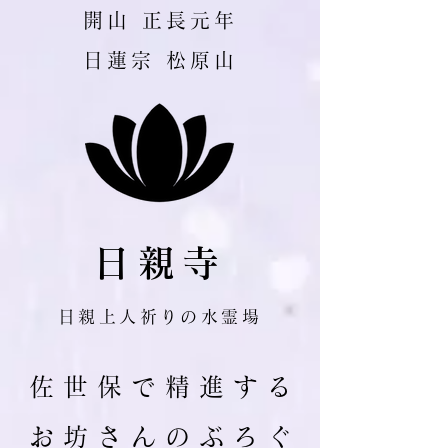
​開山 正長元年
日蓮宗 松原山
日親寺
日親上人祈りの水霊場
佐 世 保 で 精 進 す る
お 坊 さ ん の ぶ ろ ぐ