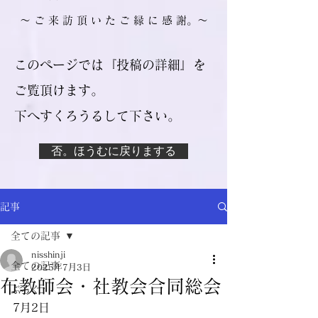
​～ ご 来 訪 頂 い た ご 縁 に 感 謝。～
このページでは『投稿の詳細』を
ご覧頂けます。
​下へすくろうるして下さい。
否。ほうむに戻りまする
記事
全ての記事
nisshinji
全ての記事
2025年7月3日
布教師会・社教会合同総会
ぶろぐ
7月2日　