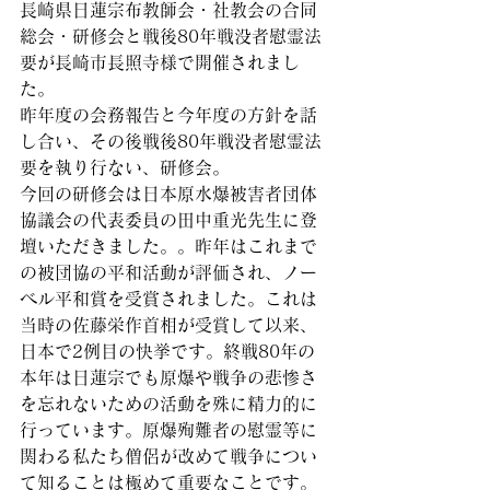
長崎県日蓮宗布教師会・社教会の合同
総会・研修会と戦後80年戦没者慰霊法
要が長崎市長照寺様で開催されまし
た。
昨年度の会務報告と今年度の方針を話
し合い、その後戦後80年戦没者慰霊法
要を執り行ない、研修会。
今回の研修会は日本原水爆被害者団体
協議会の代表委員の田中重光先生に登
壇いただきました。。昨年はこれまで
の被団協の平和活動が評価され、ノー
ベル平和賞を受賞されました。これは
当時の佐藤栄作首相が受賞して以来、
日本で2例目の快挙です。終戦80年の
本年は日蓮宗でも原爆や戦争の悲惨さ
を忘れないための活動を殊に精力的に
行っています。原爆殉難者の慰霊等に
関わる私たち僧侶が改めて戦争につい
て知ることは極めて重要なことです。