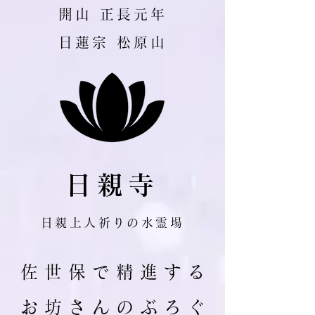
​開山 正長元年
日蓮宗 松原山
日親寺
日親上人祈りの水霊場
佐 世 保 で 精 進 す る
お 坊 さ ん の ぶ ろ ぐ