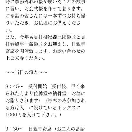
時に季節外れの桜が咲いたことの故事
に習い、お会式桜を作っております。
ご参詣の皆さんには一本ずつお持ち帰
りいただき、お仏壇にお供えくださ
い。
また、今年も真打柳家㐂三郎師匠と真
打春風亭一蔵師匠をお迎えし、日親寺
寄席を開催致します。お誘い合わせの
上ご来寺ください。
～～当日の流れ～～
8：45～　受付開始（受付後、早く来
られた方より位牌堂や納骨堂・お墓に
お詣りされます）（寄席のみ参加され
る方は入口に設けているボックスに
1000円を入れて下さい。）
9：30～　日親寺寄席（お二人の落語