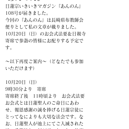
日蓮宗いきいきマガジン『あんのん』
108号が届きました。
今回の『あんのん』は長崎県布教師会
便りとして私の文章が載りました。
10月20日（日）のお会式法要＆日親寺
寄席で参詣の皆様にお配りする予定で
す。
～以下再度ご案内～（どなたでも参加
いただけます）
10月20日（日）
9時30分より　寄席
寄席終了後　11時頃より　お会式法要
お会式とは日蓮聖人のご命日にあわ
せ、報恩感謝の誠を捧げる日蓮宗徒に
とってなによりも大切な法会です。な
お、日蓮聖人が池上にてご入滅された