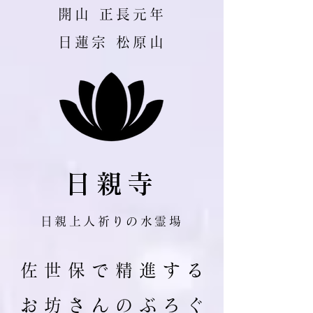
​開山 正長元年
日蓮宗 松原山
日親寺
日親上人祈りの水霊場
佐 世 保 で 精 進 す る
お 坊 さ ん の ぶ ろ ぐ