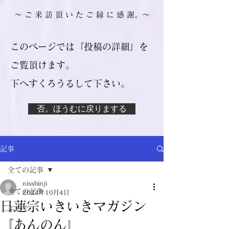
​～ ご 来 訪 頂 い た ご 縁 に 感 謝。～
このページでは『投稿の詳細』を
ご覧頂けます。
​下へすくろうるして下さい。
否。ほうむに戻りまする
記事
全ての記事
nisshinji
全ての記事
2024年10月4日
日蓮宗いきいきマガジン
ぶろぐ
『あんのん』