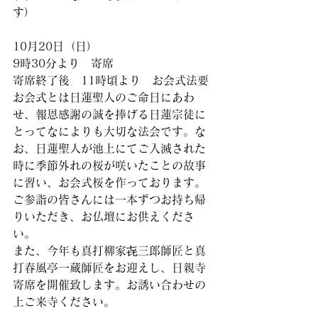
す）
10月20日（日）
9時30分より　寄席
寄席終了後　11時頃より　お会式法要
お会式とは日蓮聖人のご命日にあわ
せ、報恩感謝の誠を捧げる日蓮宗徒に
とってなによりも大切な法会です。な
お、日蓮聖人が池上にてご入滅された
時に季節外れの桜が咲いたことの故事
に習い、お会式桜を作っております。
ご参詣の皆さんには一本ずつお持ち帰
りいただき、お仏壇にお供えくださ
い。
また、今年も真打柳家㐂三郎師匠と真
打春風亭一蔵師匠をお迎えし、日親寺
寄席を開催致します。お誘い合わせの
上ご来寺ください。