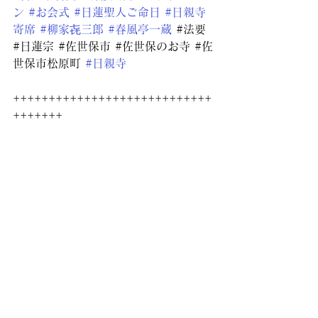
ン
#お会式
#日蓮聖人ご命日
#日親寺
寄席
#柳家㐂三郎
#春風亭一蔵
#法要
#日蓮宗
#佐世保市
#佐世保のお寺
#佐
世保市松原町
#日親寺
++++++++++++++++++++++++++++
+++++++