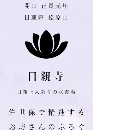
​開山 正長元年
日蓮宗 松原山
日親寺
日親上人祈りの水霊場
佐 世 保 で 精 進 す る
お 坊 さ ん の ぶ ろ ぐ