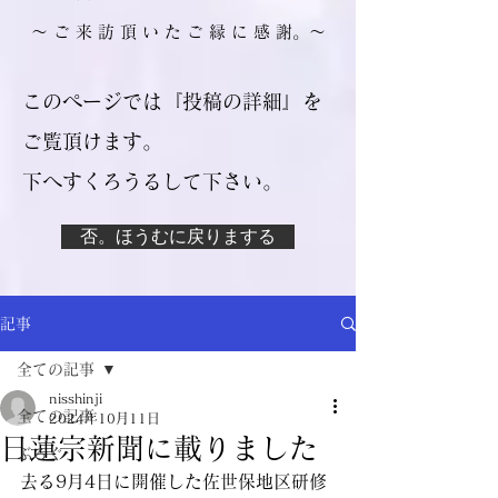
​～ ご 来 訪 頂 い た ご 縁 に 感 謝。～
このページでは『投稿の詳細』を
ご覧頂けます。
​下へすくろうるして下さい。
否。ほうむに戻りまする
記事
全ての記事
nisshinji
全ての記事
2024年10月11日
日蓮宗新聞に載りました
ぶろぐ
去る9月4日に開催した佐世保地区研修