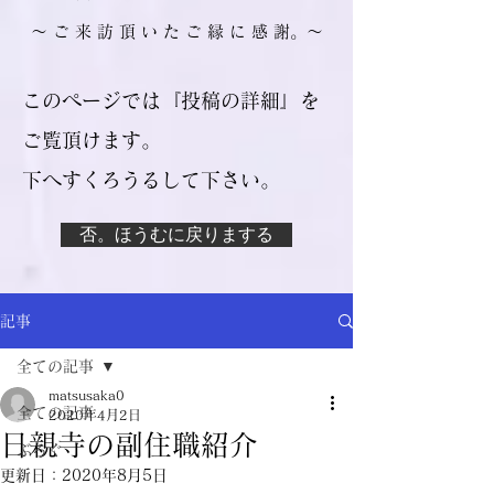
​～ ご 来 訪 頂 い た ご 縁 に 感 謝。～
このページでは『投稿の詳細』を
ご覧頂けます。
​下へすくろうるして下さい。
否。ほうむに戻りまする
記事
全ての記事
matsusaka0
全ての記事
2020年4月2日
日親寺の副住職紹介
ぶろぐ
更新日：
2020年8月5日