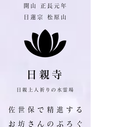
​開山 正長元年
日蓮宗 松原山
日親寺
日親上人祈りの水霊場
佐 世 保 で 精 進 す る
お 坊 さ ん の ぶ ろ ぐ