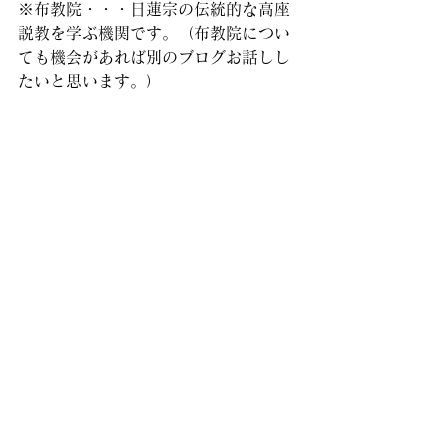
※布教院・・・日蓮宗の伝統的な高座
説教を学ぶ機関です。（布教院につい
ても機会があれば別のブログお話しし
たいと思います。）
令和元年には堀之内妙法寺で開催され
た布教院において2回生を受院して現在
に至ります。
ぶろぐ