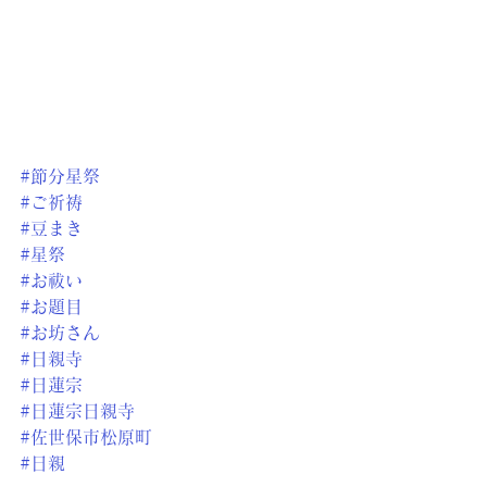
#節分星祭
#ご祈祷
#豆まき
#星祭
#お祓い
#お題目
#お坊さん
#日親寺
#日蓮宗
#日蓮宗日親寺
#佐世保市松原町
#日親