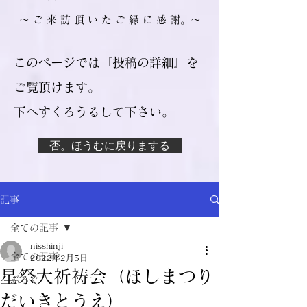
​～ ご 来 訪 頂 い た ご 縁 に 感 謝。～
このページでは『投稿の詳細』を
ご覧頂けます。
​下へすくろうるして下さい。
否。ほうむに戻りまする
記事
全ての記事
nisshinji
全ての記事
2022年2月5日
星祭大祈祷会（ほしまつり
ぶろぐ
だいきとうえ）