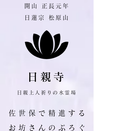
​開山 正長元年
日蓮宗 松原山
日親寺
日親上人祈りの水霊場
佐 世 保 で 精 進 す る
お 坊 さ ん の ぶ ろ ぐ