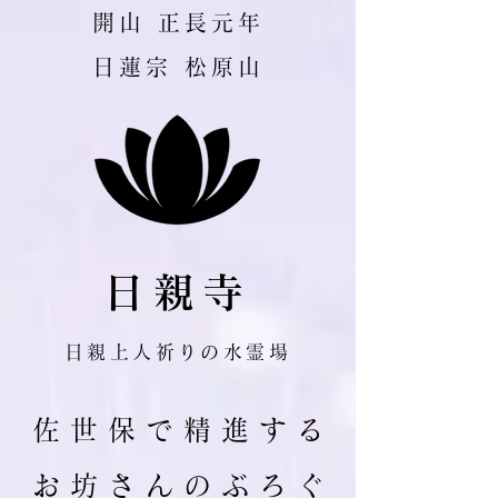
​開山 正長元年
日蓮宗 松原山
日親寺
日親上人祈りの水霊場
佐 世 保 で 精 進 す る
お 坊 さ ん の ぶ ろ ぐ