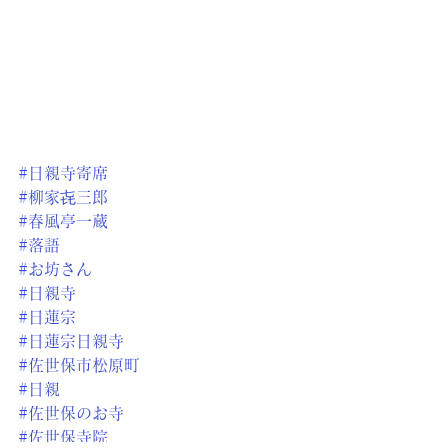
#日親寺寄席
#柳家㐂三郎
#春風亭一蔵
#落語
#お坊さん
#日親寺
#日蓮宗
#日蓮宗日親寺
#佐世保市松原町
#日親
#佐世保のお寺
#佐世保寺院