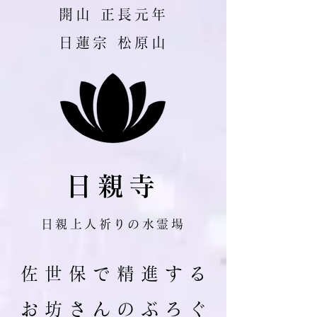
​開山 正長元年
日蓮宗 松原山
日親寺
日親上人祈りの水霊場
佐 世 保 で 精 進 す る
お 坊 さ ん の ぶ ろ ぐ