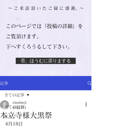
​～ ご 来 訪 頂 い た ご 縁 に 感 謝。～
このページでは『投稿の詳細』を
ご覧頂けます。
​下へすくろうるして下さい。
否。ほうむに戻りまする
記事
全ての記事
nisshinji
全ての記事
4月21日
本立寺様大黒祭
ぶろぐ
4月18日