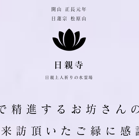
​開山 正長元年
日蓮宗 松原山
日親寺
日親上人祈りの水霊場
で 精 進 す る お 坊 さ ん 
ご 来 訪 頂 い た ご 縁 に 感