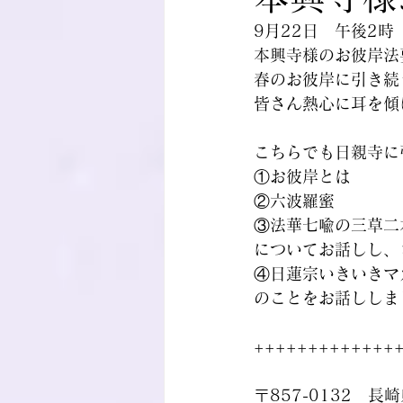
9月22日　午後2時
本興寺様のお彼岸法
春のお彼岸に引き続
皆さん熱心に耳を傾
こちらでも日親寺に
①お彼岸とは
②六波羅蜜
③法華七喩の三草二
についてお話しし、
④日蓮宗いきいきマ
のことをお話ししま
+++++++++++++
〒857-0132　長