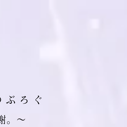
の ぶ ろ ぐ
 謝。～