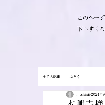
このペー
​下へすく
全ての記事
ぶろぐ
nisshinji
2024年
本興寺様