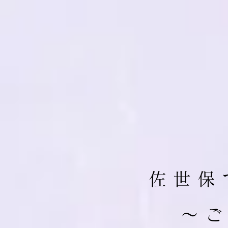
佐 世 保 
​～ 