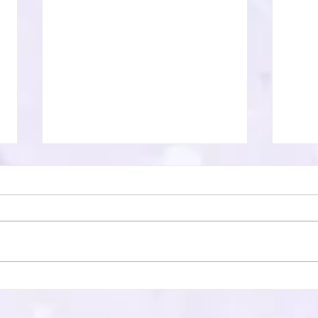
僧風林
本興
祷会