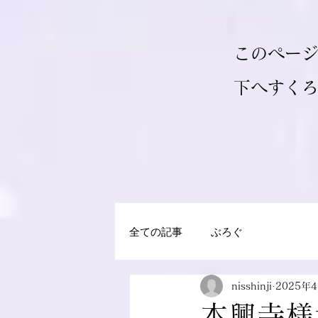
このペー
​下へすく
全ての記事
ぶろぐ
nisshinji
2025年
本興寺様