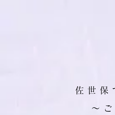
佐 世 保 
​～ 