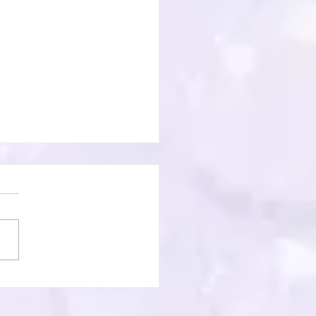
寺様頭痛封咒ほうろく祈