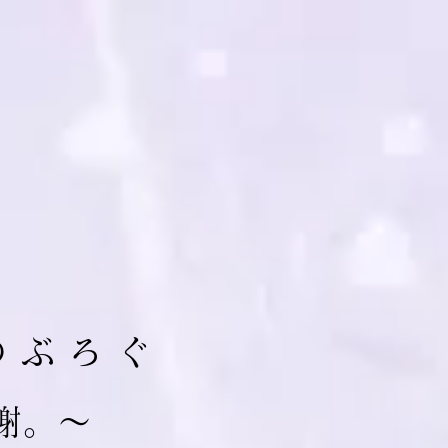
の ぶ ろ ぐ
 謝。～