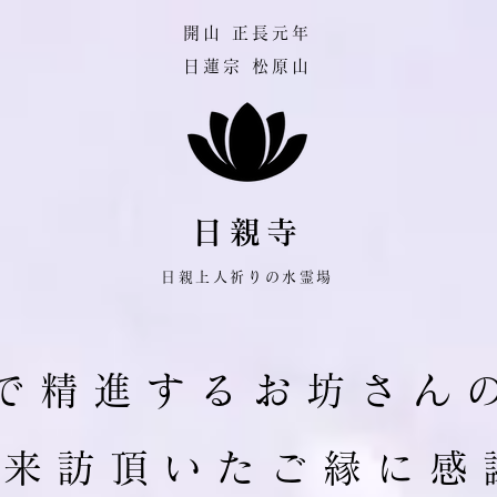
​開山 正長元年
日蓮宗 松原山
日親寺
日親上人祈りの水霊場
で 精 進 す る お 坊 さ ん 
ご 来 訪 頂 い た ご 縁 に 感