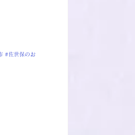
市
#佐世保のお