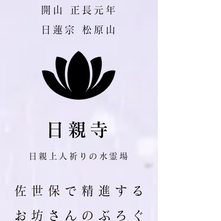
​開山 正長元年
日蓮宗 松原山
日親寺
日親上人祈りの水霊場
佐 世 保 で 精 進 す る
お 坊 さ ん の ぶ ろ ぐ