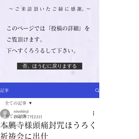
​～ ご 来 訪 頂 い た ご 縁 に 感 謝。～
このページでは『投稿の詳細』を
ご覧頂けます。
​下へすくろうるして下さい。
否。ほうむに戻りまする
記事
全ての記事
nisshinji
全ての記事
2025年7月23日
本興寺様頭痛封咒ほうろく
ぶろぐ
祈祷会に出仕