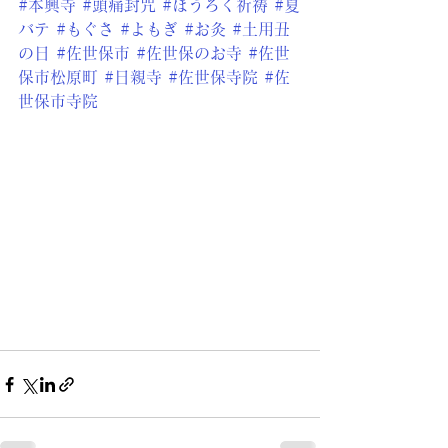
#本興寺
#頭痛封咒
#ほうろく祈祷
#夏
バテ
#もぐさ
#よもぎ
#お灸
#土用丑
の日
#佐世保市
#佐世保のお寺
#佐世
保市松原町
#日親寺
#佐世保寺院
#佐
世保市寺院