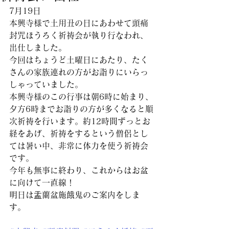
7月19日
本興寺様で土用丑の日にあわせて頭痛
封咒ほうろく祈祷会が執り行なわれ、
出仕しました。
今回はちょうど土曜日にあたり、たく
さんの家族連れの方がお詣りにいらっ
しゃっていました。
本興寺様のこの行事は朝6時に始まり、
夕方6時までお詣りの方が多くなると順
次祈祷を行います。約12時間ずっとお
経をあげ、祈祷をするという僧侶とし
ては暑い中、非常に体力を使う祈祷会
です。
今年も無事に終わり、これからはお盆
に向けて一直線！
明日は盂蘭盆施餓鬼のご案内をしま
す。