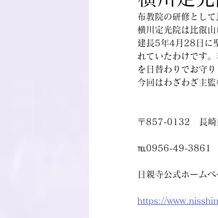
布教院の研修として
横川定光院は比叡山
建長5年4月28日
れていたわけです。
を日替わりでお守り
今回はわざわざ主監
〒857-0132　長
℡0956-49-3861
日親寺公式ホームペ
https://www.nisshi