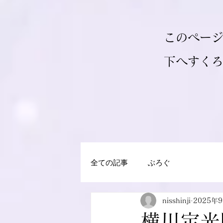
このペー
​下へすく
全ての記事
ぶろぐ
nisshinji
2025年
横川定光