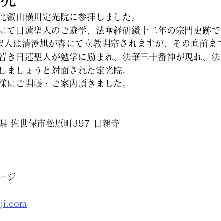
比叡山横川定光院に参拝しました。
にて日蓮聖人のご遊学、法華経研鑽十二年の宗門史跡で
に聖人は清澄旭が森にて立教開宗されますが、その直前ま
若き日蓮聖人が勉学に励まれ、法華三十番神が現れ、法
しましょうと対面された定光院。
様にご開帳・ご案内頂きました。
崎県 佐世保市松原町397 日親寺
ージ
nji.com