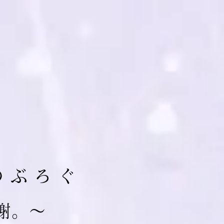
の ぶ ろ ぐ
 謝。～