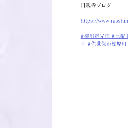
日親寺ブログ
https://www.nisshi
#横川定光院
#比叡
寺
#佐世保市松原町