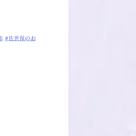
市
#佐世保のお