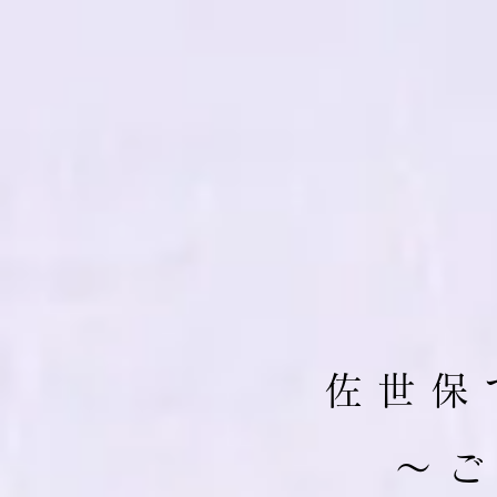
佐 世 保 
​～ 