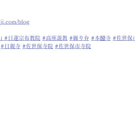
nji.com/blog
山
#日蓮宗布教院
#高座説教
#
繰り弁
#本圀寺
#佐世保
#日親寺
#佐世保寺院
#佐世保市寺院