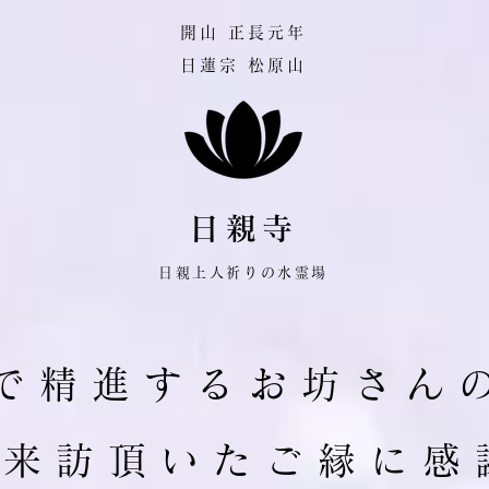
​開山 正長元年
日蓮宗 松原山
日親寺
日親上人祈りの水霊場
で 精 進 す る お 坊 さ ん 
ご 来 訪 頂 い た ご 縁 に 感