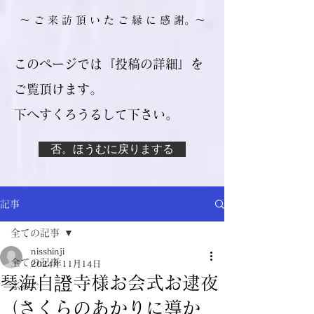
​～ ご 来 訪 頂 い た ご 縁 に 感 謝。～
このページでは『投稿の詳細』を
ご覧頂けます。
​下へすくろうるして下さい。
否。ほうむに戻りまする
記事
全ての記事
nisshinji
全ての記事
2024年11月14日
琴海自證寺様お会式お逮夜
ぶろぐ
（さくらのあかりに導か