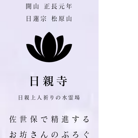
​開山 正長元年
日蓮宗 松原山
日親寺
日親上人祈りの水霊場
佐 世 保 で 精 進 す る
お 坊 さ ん の ぶ ろ ぐ