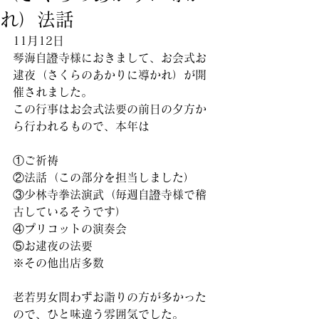
れ）法話
11月12日
琴海自證寺様におきまして、お会式お
逮夜（さくらのあかりに導かれ）が開
催されました。
この行事はお会式法要の前日の夕方か
ら行われるもので、本年は
①ご祈祷
②法話（この部分を担当しました）
③少林寺拳法演武（毎週自證寺様で稽
古しているそうです）
④プリコットの演奏会
⑤お逮夜の法要
※その他出店多数
老若男女問わずお詣りの方が多かった
ので、ひと味違う雰囲気でした。