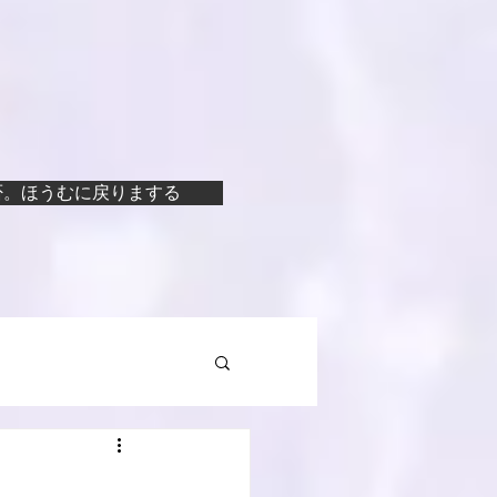
否。ほうむに戻りまする