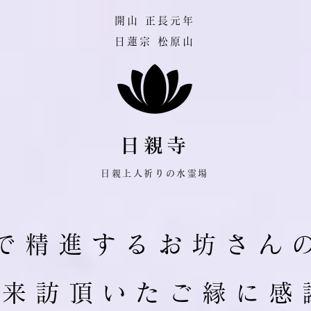
​開山 正長元年
日蓮宗 松原山
日親寺
日親上人祈りの水霊場
で 精 進 す る お 坊 さ ん 
ご 来 訪 頂 い た ご 縁 に 感