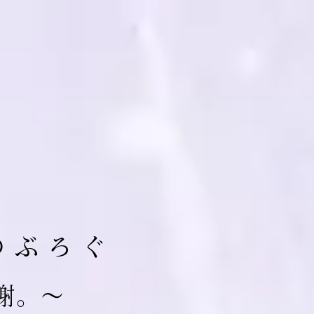
の ぶ ろ ぐ
 謝。～