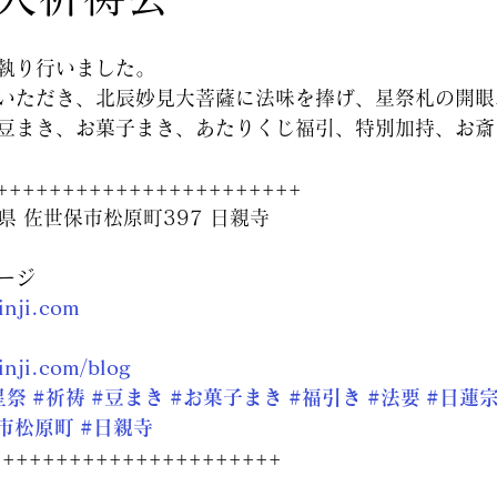
執り行いました。
をいただき、北辰妙見大菩薩に法味を捧げ、星祭札の開
豆まき、お菓子まき、あたりくじ福引、特別加持、お斎
+++++++++++++++++++++++
崎県 佐世保市松原町397 日親寺
ージ
inji.com
inji.com/blog
星祭
#祈祷
#豆まき
#お菓子まき
#福引き
#法要
#日蓮
市松原町
#日親寺
++++++++++++++++++++++