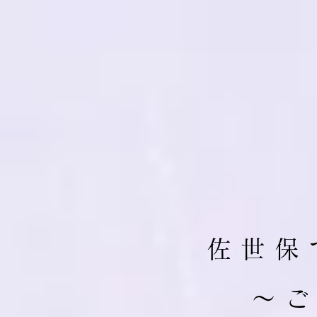
佐 世 保 
​～ 