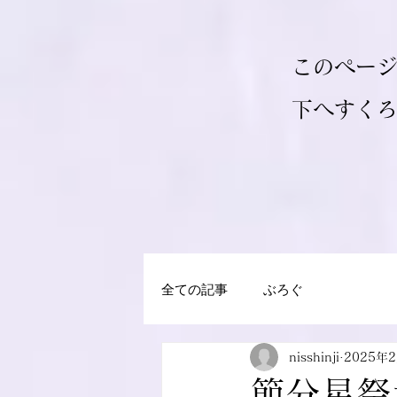
このペー
​下へすく
全ての記事
ぶろぐ
nisshinji
2025年
節分星祭