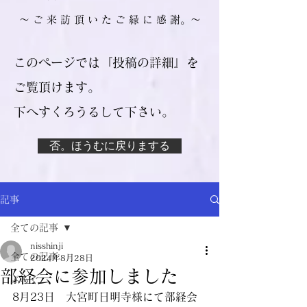
​～ ご 来 訪 頂 い た ご 縁 に 感 謝。～
このページでは『投稿の詳細』を
ご覧頂けます。
​下へすくろうるして下さい。
否。ほうむに戻りまする
記事
全ての記事
nisshinji
全ての記事
2024年8月28日
部経会に参加しました
ぶろぐ
8月23日　大宮町日明寺様にて部経会