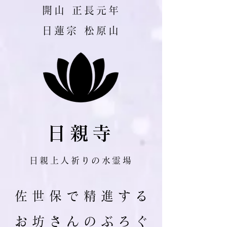
​開山 正長元年
日蓮宗 松原山
日親寺
日親上人祈りの水霊場
佐 世 保 で 精 進 す る
お 坊 さ ん の ぶ ろ ぐ