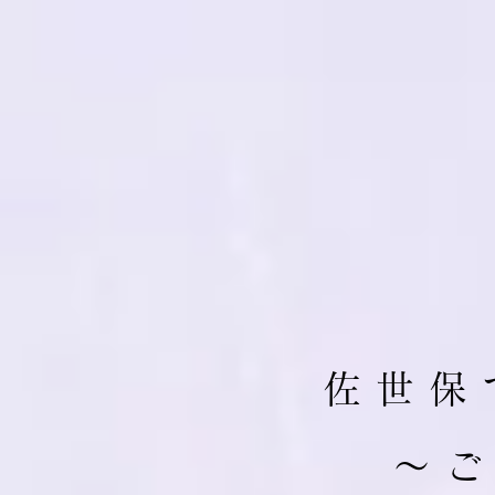
佐 世 保 
​～ 