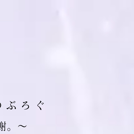
の ぶ ろ ぐ
 謝。～