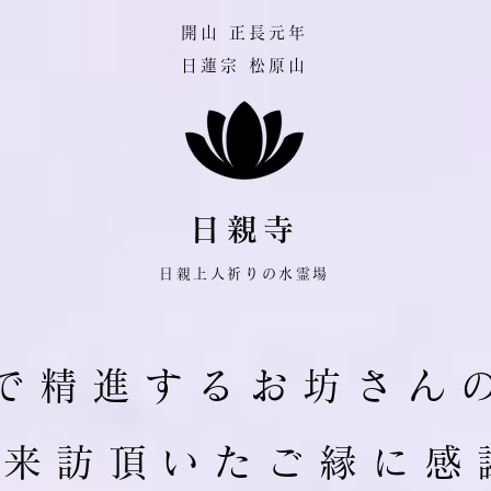
​開山 正長元年
日蓮宗 松原山
日親寺
日親上人祈りの水霊場
で 精 進 す る お 坊 さ ん 
ご 来 訪 頂 い た ご 縁 に 感