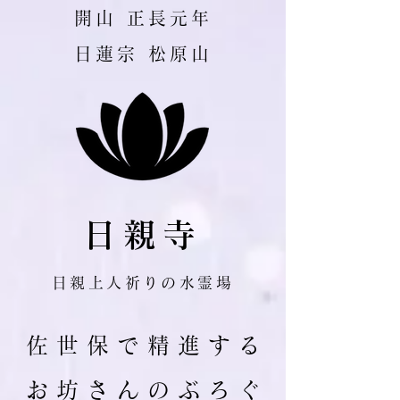
​開山 正長元年
日蓮宗 松原山
日親寺
日親上人祈りの水霊場
佐 世 保 で 精 進 す る
お 坊 さ ん の ぶ ろ ぐ