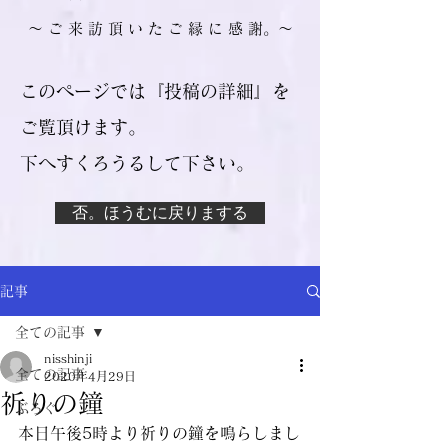
​～ ご 来 訪 頂 い た ご 縁 に 感 謝。～
このページでは『投稿の詳細』を
ご覧頂けます。
​下へすくろうるして下さい。
否。ほうむに戻りまする
記事
全ての記事
nisshinji
全ての記事
2020年4月29日
祈りの鐘
ぶろぐ
本日午後5時より祈りの鐘を鳴らしまし