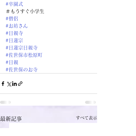
#卒園式
＃もうすぐ小学生
#僧侶
#お坊さん
#日親寺
#日蓮宗
#日蓮宗日親寺
#佐世保市松原町
#日親
#佐世保のお寺
すべて表示
最新記事