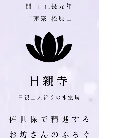
​開山 正長元年
日蓮宗 松原山
日親寺
日親上人祈りの水霊場
佐 世 保 で 精 進 す る
お 坊 さ ん の ぶ ろ ぐ