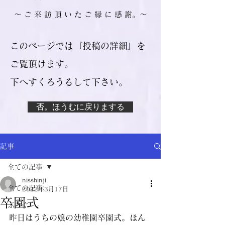
​～ ご 来 訪 頂 い た ご 縁 に 感 謝。～
このページでは『投稿の詳細』を
ご覧頂けます。
​下へすくろうるして下さい。
否。ほうむに戻りまする
記事
全ての記事
nisshinji
全ての記事
2022年3月17日
卒園式
ぶろぐ
昨日はうちの娘の幼稚園卒園式。ほん