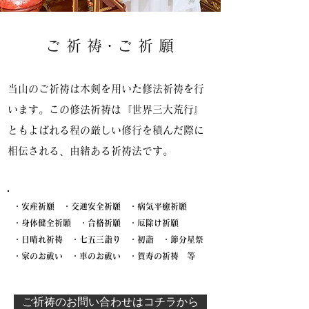
ご 祈 祷・ご 祈 願
当山のご祈祷は木剣を用いた修法祈祷を行
います。この修法祈祷は『世界三大荒行』
ともよばれる程の厳しい修行を積んだ際に
相伝される、由緒ある祈祷法です。
・安産祈願 ・交通安全祈願 ・病気平癒祈願
・身体健全祈願 ・合格祈願 ・厄除け祈願
・日晴れ祈祷 ・七五三詣り ・初詣 ・節分星祭
​・家のお祓い ・車のお祓い ・賀寿の祈祷 等
ご祈祷のお問い合わせはコチラから