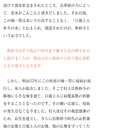
設けて湧水祈念をされたところ、法華経の力によっ
て、霊水がこんこんと湧きだしました。それ以後、
この地一帯は水に不自由することなく、「日親上人
祈りの水」と伝えられ、創設されたのが、称妙寺と
いうお寺でした。
称妙寺はその後江戸時代まで脈々と法の燈りを点
し続けましたが、明治元年に政府の方針で廃仏毀釈
となり廃寺となります。
しかし、明治22年にこの松原の地一帯に疫病が流
行し、死人が続出しました。そこで村人は称妙寺の
跡地に小さな庵を建て、日親上人に病魔退散の祈願
をすることとなったのです。その願いは通じ、疫病
の発生はなくなりました。村人達はその報恩感謝の
ため、お堂を建立し、さらに旧称妙寺時代のお釈迦
様のお像と日親上人のお像、他の仏像を守ってくだ