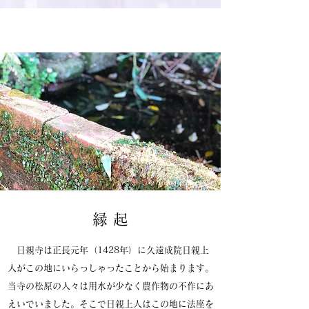
縁 起
日親寺は正長元年（1428年）に久遠成院日親上
人がこの地にいらっしゃったことから始まります。
当寺の松原の人々は用水が少なく農作物の不作にあ
えいでいました。そこで日親上人はこの地に法座を