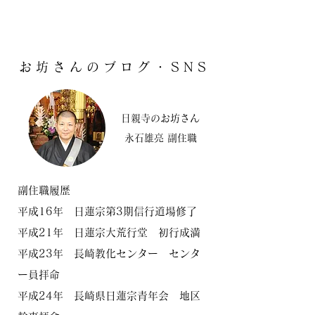
お 坊 さ ん の ブ ロ グ ・ S N S
日親寺のお坊さん
​永石雄亮 副住職
副住職履歴
平成16年 日蓮宗第3
期信行道場修了
​平成21年 日蓮宗大荒行堂 初行成満
平成23年 長崎教化センター センタ
ー員拝命
平成24年 長崎県日蓮宗青年会 地区