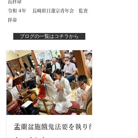
長拝命
​令和 4年 長崎県日蓮宗青年会 監査
拝命
ブログの一覧はコチラから
盂蘭盆施餓鬼法要を執り行