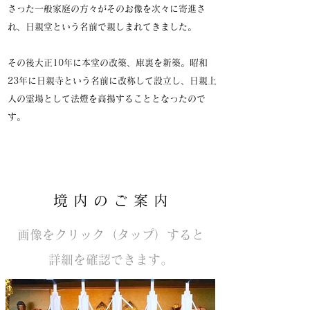
さった一般家庭の方々がそのお像を次々に寄進さ
れ、日親堂という名前で親しまれてきました。
その後大正10年に本堂の改築、庫裏を新築。昭和
23年に日親寺という名前に改称して設立し、日親上
人の霊場として法燈を高揚することとなったので
す。
境 内 の ご 案 内
画像をクリック（タップ）すると
詳細を確認できます。