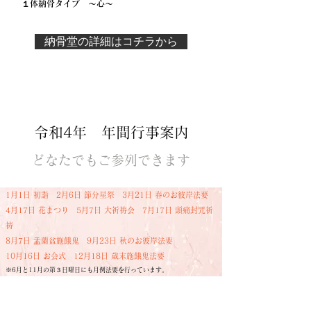
１体納骨タイプ ～心～
納骨堂の詳細はコチラから
令和4年 年間行事案内
どなたでもご参列できます
​1月1日 初詣 2月6
日 節分星祭 3月21日 春のお彼岸法要
4月17
日 花まつり 5
月7日 大祈祷会 7月17日 頭痛封咒祈
祷
8月7日 盂蘭盆施餓鬼
9
月23日 秋のお彼岸法要
10月16
日 お会式
12月18日 歳末施餓鬼法要
※6月と11月の第３日曜日にも月例法要を行っています。