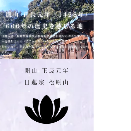
​開山 正長元年（1428年）
600年の歴史を感じる地
日親寺は、長崎県佐世保市松原町にある日蓮宗のお寺です。お寺
の役割とは人の『こころ』や『人生』に寄り添うことだとだと考
えています。開かれたお寺づくりができるよう日々精進しており
ます。
​開山 正長元年
​日蓮宗 ​松原山