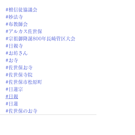
#檀信徒協議会
#妙法寺
#布教師会
#アルカス佐世保
#宗祖御降誕800年長崎管区大会
#日親寺
#お坊さん
#お寺
#佐世保お寺
#佐世保寺院
#佐世保市松原町
#日蓮宗
#日親
#日蓮
#佐世保のお寺