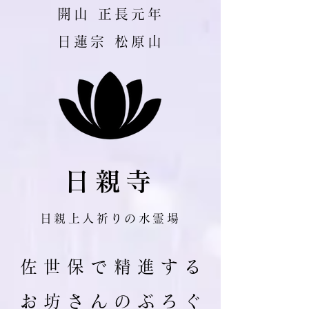
​開山 正長元年
日蓮宗 松原山
日親寺
日親上人祈りの水霊場
佐 世 保 で 精 進 す る
お 坊 さ ん の ぶ ろ ぐ