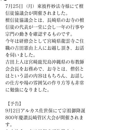
7月25日（月）東彼杵妙法寺様にて檀
信徒協議会が開催されました。
檀信徒協議会とは、長崎県のお寺の檀
信徒の代表が一堂に会し一年の行事や
宗門の動きを確認するものです。
今年は研修会として宮崎県龍雲寺ご住
職の吉田憲由上人にお越し頂き、お話
を伺いました。
吉田上人は宮崎鹿児島沖縄県の布教師
会会長をお務めで、お寺とは、僧侶と
はという話の内容はもちろん、お話し
の仕方や場の雰囲気の作り方等も非常
に勉強になりました。
【予告】
9月2日アルカス佐世保にて宗祖御降誕
800年慶讃長崎管区大会が開催されま
す。