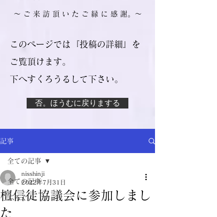
​～ ご 来 訪 頂 い た ご 縁 に 感 謝。～
このページでは『投稿の詳細』を
ご覧頂けます。
​下へすくろうるして下さい。
否。ほうむに戻りまする
記事
全ての記事
nisshinji
全ての記事
2022年7月31日
檀信徒協議会に参加しまし
ぶろぐ
た