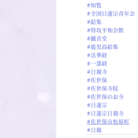
#知覧
#全国日蓮宗青年会
#結集
#特攻平和会館
#観音堂
#鹿児島結集
#法華経
#一部経
#日親寺
#佐世保
#佐世保寺院
#佐世保のお寺
#日蓮宗
#日蓮宗日親寺
#佐世保市松原町
#日親