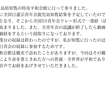
児島県知覧の特攻平和会館に行って参りました。
日に全国日蓮宗青年会鹿児島知覧結集を予定していたの
となり、そこから全国55青年会リレー形式で一部経（
始まりました。また、全青年会の読誦が終了したら動画
納経をするという段取りになっております。
当部分の収録は終わったのですが、私が知覧に行ったの
日青会の収録に参加するためです。
和会館は観光で訪れたことがありますが、今回はその観
により命を落とされた方への供養・全世界が平和であり
音声でお経をあげさせていただきました。