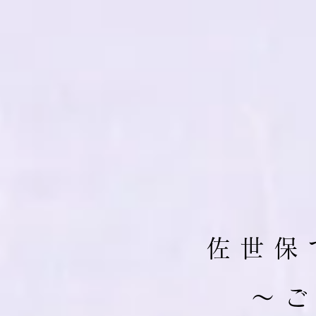
佐 世 保 
​～ 