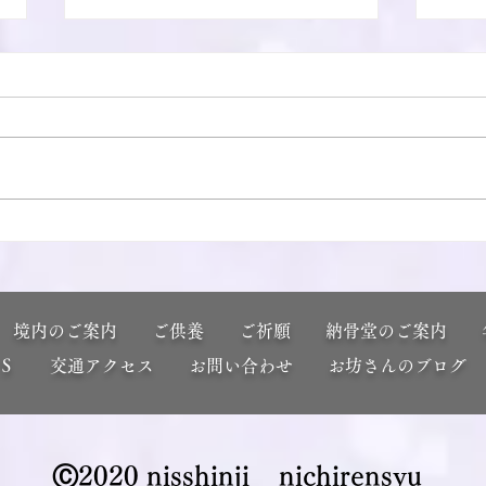
僧風林
本興
祷会
​
境内のご案内
ご供養
ご祈願
納骨堂のご案内
ＳＮＳ
交通アクセス
お問い合わせ
お坊さんのブログ
Ⓒ2020 nisshinji _ nichirensyu