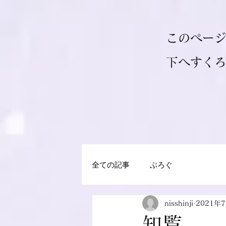
このペー
​下へすく
全ての記事
ぶろぐ
nisshinji
2021年
知覧