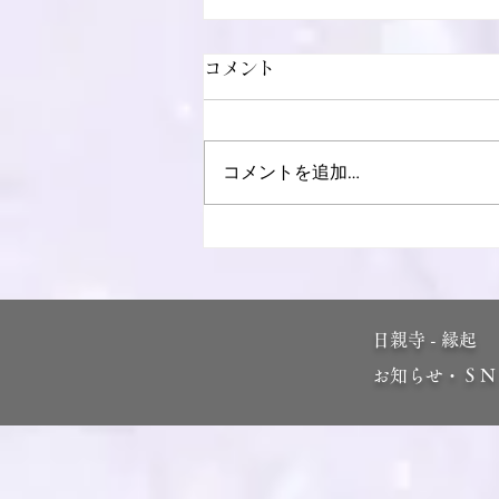
コメント
コメントを追加…
盂蘭盆施餓鬼法要を執り行な
いました
日親寺 - 縁起
​
お知らせ・