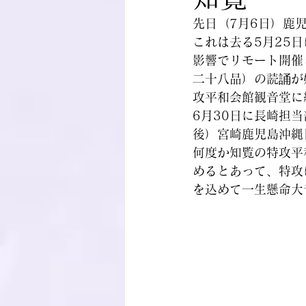
先日（7月6日）鹿
これは去る5月25
影響でリモート開催
二十八品）の読誦が
攻平和会館観音堂に
6月30日に長崎担
後）宮崎鹿児島沖縄
何度か知覧の特攻平
めるとあって、特攻
を込めて一生懸命大