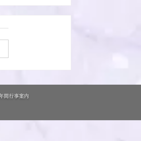
寺様頭痛封咒ほうろく祈
年間行事案内