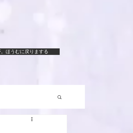
否。ほうむに戻りまする