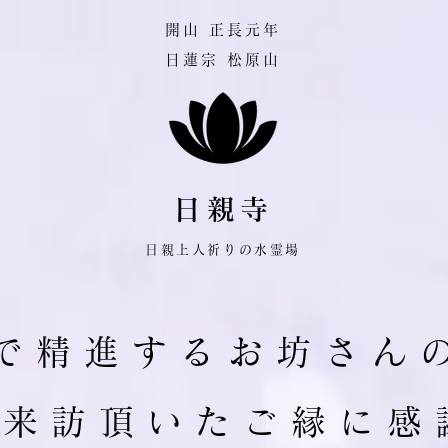
​開山 正長元年
日蓮宗 松原山
日親寺
日親上人祈りの水霊場
で 精 進 す る お 坊 さ ん 
ご 来 訪 頂 い た ご 縁 に 感