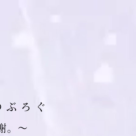
の ぶ ろ ぐ
 謝。～